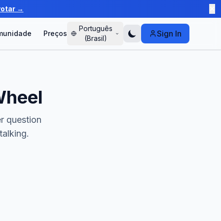
votar →
✕
Português
Sign In
munidade
Preços
(Brasil)
Wheel
er question
talking.