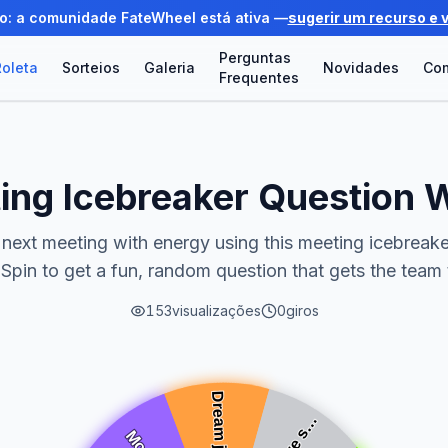
o: a comunidade FateWheel está ativa —
sugerir um recurso e 
Perguntas
oleta
Sorteios
Galeria
Novidades
Co
Frequentes
ing Icebreaker Question 
 next meeting with energy using this meeting icebreak
Spin to get a fun, random question that gets the team 
153
visualizações
0
giros