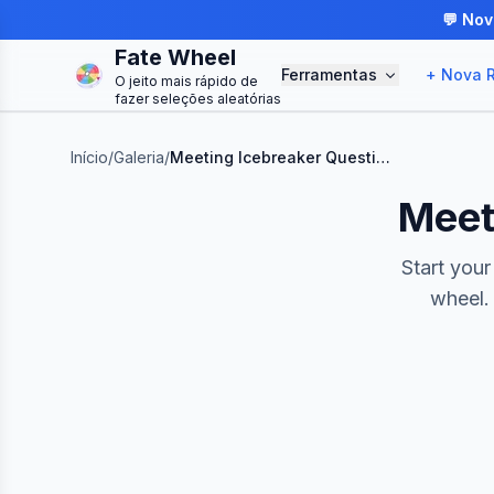
💬 Nov
Fate Wheel
Ferramentas
+ Nova R
O jeito mais rápido de
fazer seleções aleatórias
Início
/
Galeria
/
Meeting Icebreaker Question Wheel
Meet
Start your
wheel. 