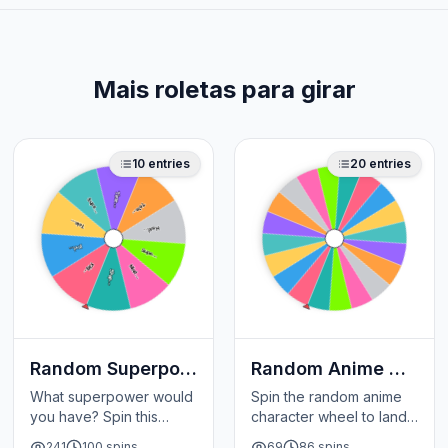
Mais roletas para girar
10
entries
20
entries
Time…
Supe…
Tele…
Tele…
Heal…
Invi…
Supe…
Flig…
Mind…
Shap…
Random Superpower Picker Wheel
Random Anime Character Wheel
What superpower would
Spin the random anime
you have? Spin this
character wheel to land
random superpower
on a fan-favorite from
241
100
spins
69
86
spins