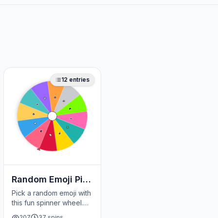
12
entries
😎
🥳
🤔
🎉
❤️
💀
👀
🔥
✨
😂
🚀
🌈
Random Emoji Picker Wheel
Pick a random emoji with
this fun spinner wheel.
Great for creative
207
37
spins