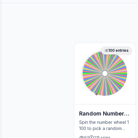
100
entries
Random Number Wheel 1 to 100
Spin the number wheel 1
100 to pick a random
whole number between 1
93
215
spins