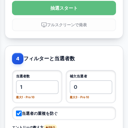
抽選スタート
フルスクリーンで発表
フィルターと当選者数
4
当選者数
補欠当選者
最大1・Pro 10
最大3・Pro 10
当選者の重複を防ぐ
エントリーの数え方
PRO