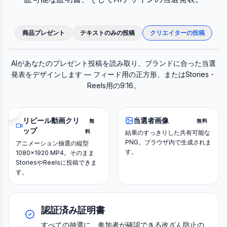
商品プレゼント
テキストのみの投稿
クリエイターの投稿
元の投稿
AI当選ポスト
AIがあなたのプレゼント投稿を読み取り、ブランドに合った当選
発表をデザインします — フィード用の正方形、またはStories・
Reels用の9:16。
当選者画像
リビール動画クリ
無
無料
ップ
料
結果のすっきりした共有可能な
PNG。ブラウザ内で生成されま
アニメーション抽選の縦型
す。
1080×1920 MP4。そのまま
StoriesやReelsに投稿できま
す。
認証済み証明書
すべての抽選に、参加者が確認できる改ざん防止の