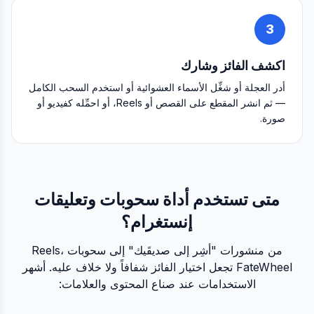
3
اكشف الفائز وشارك
أدر العجلة أو شغِّل الأسماء العشوائية أو استخدم السحب الكامل
— ثم انشر المقطع على القصص أو Reels، أو احمِّله كفيديو أو
صورة.
متى تستخدم أداة سحوبات وتعليقات
إنستغرام؟
من منشورات "أشِر إلى صديقَيك" إلى سحوبات Reels،
FateWheel تجعل اختيار الفائز شفافاً ولا خلاف عليه. أشهر
الاستخدامات عند صناع المحتوى والعلامات: