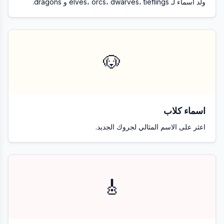
ولد أسماء لـ elves، orcs، dwarves، tieflings و dragons.
🐶
اسماء كلاب
اعثر على الاسم المثالي لجروك الجديد.
🎸