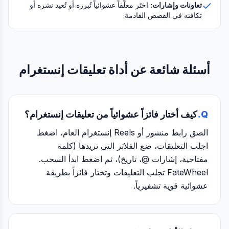
تعاونات وإشارات:
اختَر معلِّقاً عشوائياً تُبرزه أو تُعيد نشره أو
تكافئه في القصص القادمة.
أسئلة شائعة عن أداة تعليقات إنستغرام
Q.
كيف أختار فائزاً عشوائياً من تعليقات إنستغرام؟
الصق رابط منشور أو Reels إنستغرام العام، اضغط
اجلب التعليقات، ضع الفلاتر التي تريدها (كلمة
مفتاحية، إشارات @، تاريخ)، ثم اضغط ابدأ السحب.
FateWheel تجلب التعليقات وتختار فائزاً بطريقة
عشوائية قوية تشفيرياً.