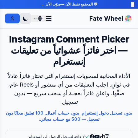
✕
💬 المجتمع نشط الآن —
صوّت الآن ←
Fate Wheel
Sign In
Instagram Comment Picker
— اختر فائزاً عشوائياً من تعليقات
إنستغرام
الأداة المجانية لسحوبات إنستغرام التي تختار فائزاً عادلاً
في ثوانٍ. اجلب التعليقات من أي منشور أو Reels عام،
صفِّها، واعلن فائزاً بعجلة أو سحب سريع — بدون
تسجيل.
بدون تسجيل دخول إنستغرام. بدون حساب أعمال. 100 تعليق مجانًا دون
تسجيل — 500 مع حساب مجاني.
لا حاجة لتسجيل الدخول إلى إنستغرام