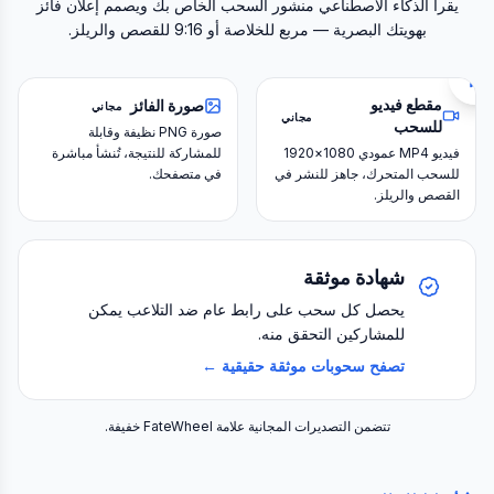
منشور الفائز بالذكاء الاصطناعي
المنشور الأصلي
يقرأ الذكاء الاصطناعي منشور السحب الخاص بك ويصمم إعلان فائز
بهويتك البصرية — مربع للخلاصة أو 9:16 للقصص والريلز.
مقطع فيديو
صورة الفائز
مجاني
مجاني
للسحب
صورة PNG نظيفة وقابلة
فيديو MP4 عمودي 1080×1920
للمشاركة للنتيجة، تُنشأ مباشرة
للسحب المتحرك، جاهز للنشر في
في متصفحك.
القصص والريلز.
شهادة موثقة
يحصل كل سحب على رابط عام ضد التلاعب يمكن
للمشاركين التحقق منه.
تصفح سحوبات موثقة حقيقية ←
تتضمن التصديرات المجانية علامة FateWheel خفيفة.