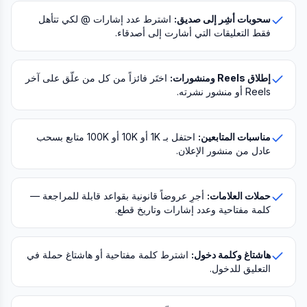
سحوبات أشِر إلى صديق:
اشترط عدد إشارات @ لكي تتأهل
فقط التعليقات التي أشارت إلى أصدقاء.
إطلاق Reels ومنشورات:
اختَر فائزاً من كل من علّق على آخر
Reels أو منشور نشرته.
مناسبات المتابعين:
احتفل بـ 1K أو 10K أو 100K متابع بسحب
عادل من منشور الإعلان.
حملات العلامات:
أجرِ عروضاً قانونية بقواعد قابلة للمراجعة —
كلمة مفتاحية وعدد إشارات وتاريخ قطع.
هاشتاغ وكلمة دخول:
اشترط كلمة مفتاحية أو هاشتاغ حملة في
التعليق للدخول.