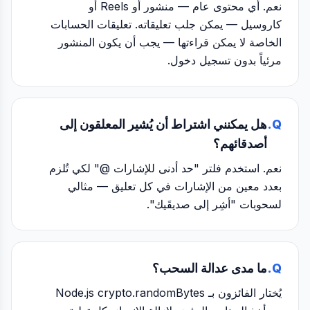
نعم. أي محتوى عام — منشور أو Reels أو
كاروسيل — يمكن جلب تعليقاته. تعليقات الحسابات
الخاصة لا يمكن قراءتها — يجب أن يكون المنشور
مرئياً بدون تسجيل دخول.
Q.
هل يمكنني اشتراط أن يُشير المعلقون إلى
أصدقائهم؟
نعم. استخدم فلتر "حد أدنى للإشارات @" لكي تُلزم
بعدد معين من الإشارات في كل تعليق — مثالي
لسحوبات "أشِر إلى صديقَيك".
Q.
ما مدى عدالة السحب؟
يُختار الفائزون بـ Node.js crypto.randomBytes