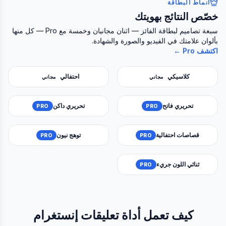
أنماط البطاقة
خصّص النتائج بهويتك
سبعة تصاميم لبطاقة الفائز — اثنان مجانيان وخمسة مع Pro — كل منها
بألوان علامتك في الفيديو والصورة والشهادة.
اكتشف Pro ←
كلاسيكي
احتفالي
مجاني
مجاني
تحريري فاتح
تحريري داكن
PRO
PRO
قصاصات احتفالية
توهج نيون
PRO
PRO
ثنائي اللون جريء
PRO
كيف تعمل أداة تعليقات إنستغرام