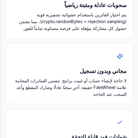
سحوبات عادلة ومثبتة رياضياً
يتم اختيار الفائزين باستخدام عشوائية تشفيرية قوية
(crypto.randomBytes + rejection sampling)، مما يضمن
حصول كل مشاركة مؤهلة على فرصة متساوية تماماً للفوز.
مجاني وبدون تسجيل
لا حاجة لإنشاء حساب أو تثبيت برامج. تتضمن الصادرات المجانية
علامة FateWheel خفيفة. أجرِ سحبًا عادلًا وشارك المقطع وأعد
السحب عند الحاجة.
شهادات فوز قابلة للتحقق