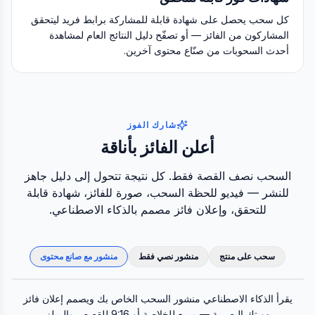
كل سحب يحصل على شهادة قابلة للمشاركة برابط فريد ليتحقق
المشاركون من الفائز — أو تصفّح دليل النتائج العام لمشاهدة
أحدث السحوبات من صنّاع محتوى آخرين.
شارك الفوز
أعلن الفائز بأناقة
السحب نصف القصة فقط. كل نتيجة تتحول إلى دليل جاهز
للنشر — فيديو للحظة السحب، صورة للفائز، شهادة قابلة
للتحقق، وإعلان فائز مصمم بالذكاء الاصطناعي.
سحب على منتج
منشور نصي فقط
منشور مع صانع محتوى
منشور الفائز بالذكاء الاصطناعي
المنشور الأصلي
يقرأ الذكاء الاصطناعي منشور السحب الخاص بك ويصمم إعلان فائز
بهويتك البصرية — مربع للخلاصة أو 9:16 للقصص والريلز.