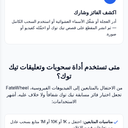
اكشف الفائز وشارك
أدر العجلة أو شغِّل الأسماء العشوائية أو استخدم السحب الكامل
— ثم انشر المقطع على قصص تيك توك أو احمِّله كفيديو أو
صورة.
متى تستخدم أداة سحوبات وتعليقات تيك
توك؟
من الاحتفال بالمتابعين إلى الفيديوهات الفيروسية، FateWheel
تجعل اختيار فائز مسابقة تيك توك شفافاً ولا خلاف عليه. أشهر
الاستخدامات:
مناسبات المتابعين:
احتفل بـ 1K أو 10K أو 1M متابع بسحب عادل
من تعليقات فيديو الإعلان.