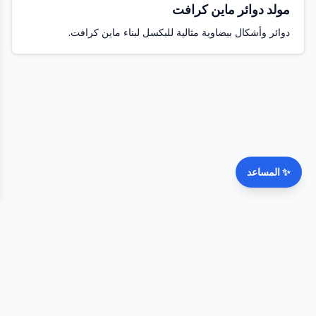
مولد دوائر ماين كرافت
دوائر وأشكال بيضاوية مثالية للبكسل لبناء ماين كرافت.
✨
المساعد
©
2026
FateWheel.com.
جميع الحقوق محفوظة.
الأسعار
من نحن
اقتراحات
Contact
الخصوصية
الشروط