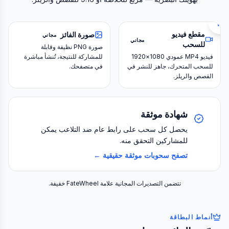
مقطع فيديو
صورة الفائز
مجاني
مجاني
للسحب
صورة PNG نظيفة وقابلة
فيديو MP4 عمودي 1080×1920
للمشاركة للنتيجة، تُنشأ مباشرة
للسحب المتحرك، جاهز للنشر في
في متصفحك.
القصص والريلز.
شهادة موثقة
يحصل كل سحب على رابط عام ضد التلاعب يمكن
للمشاركين التحقق منه.
تصفح سحوبات موثقة حقيقية ←
تتضمن التصديرات المجانية علامة FateWheel خفيفة.
أنماط البطاقة