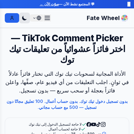
✕
💬 المجتمع نشط الآن —
صوّت الآن ←
Fate Wheel
Sign In
TikTok Comment Picker —
اختر فائزاً عشوائياً من تعليقات تيك
توك
الأداة المجانية لسحوبات تيك توك التي تختار فائزاً عادلاً
في ثوانٍ. اجلب التعليقات من أي فيديو عام، صفِّها، واعلن
فائزاً بعجلة أو سحب سريع — بدون تسجيل.
بدون تسجيل دخول تيك توك. بدون حساب أعمال. 100 تعليق مجانًا دون
تسجيل — 500 مع حساب مجاني.
لا حاجة لتسجيل الدخول إلى تيك توك
لا حاجة لحساب أعمال
حتى 500 تعليق و25 سحب يوميًا مع حساب مجاني