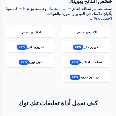
خصّص النتائج بهويتك
سبعة تصاميم لبطاقة الفائز — اثنان مجانيان وخمسة مع Pro — كل منها
بألوان علامتك في الفيديو والصورة والشهادة.
اكتشف Pro ←
كلاسيكي
احتفالي
مجاني
مجاني
تحريري فاتح
تحريري داكن
PRO
PRO
قصاصات احتفالية
توهج نيون
PRO
PRO
ثنائي اللون جريء
PRO
كيف تعمل أداة تعليقات تيك توك