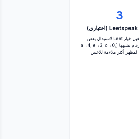
3
ي)
قم بتشغيل خيار Leet لاستبدال بعض
الحروف بأرقام تشبهها (a→4, e→3, o→0,