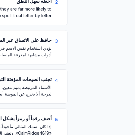
اجعله سهل النطق
2
hey are far more likely to
ll it out letter by letter.
حافظ على الاتساق عبر ال
3
أدوات مشابهة لمعرفة المنصات ا
تجنب الصيحات المؤقتة التي
4
الأسماء المرتبطة بميم معين، 
لدرجة ألا يخرج عن الموضة أبداً
أضف رقماً أو رمزاً بشكل ا
5
«CalmRidge4819». وتعتبر الشرطة السفلية بين الكلمات (calm_ridge) بديلاً نظيفاً آخر تسمح به معظم المنصات.