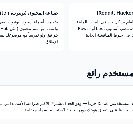
صناعة المحتوى (يوتيوب، Twitch، البودكاست)
عام بشكل جيد في البيئات المليئة
صُممت أسماء أسلوب يوتيوب لسهو
بالنصوص حيث تعبر كتابتك عن هويتك. تجنب أساليب Leet أو Kawaii
في خيوط المناقشة الجادة.
الإطلاق.
مستخدم رائع
يضع تويتر/X حداً أقصى لأسماء المستخدمين عند 15 حرفاً — وهو الحد المشترك الأكثر صرامة
ك الحفاظ على اتساق هويتك دون الحاجة لاستخدام أسماء مختلفة.