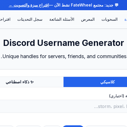
💬 جديد: مجتمع FateWheel نشط الآن —
اقتراح ميزة والتصويت ←
ة
السحوبات
المعرض
الأسئلة الشائعة
سجل التحديثات
اقتراح
Discord Username Generator
Unique handles for servers, friends, and communities.
كلاسيكي
✨ ذكاء اصطناعي
 (اختياري)