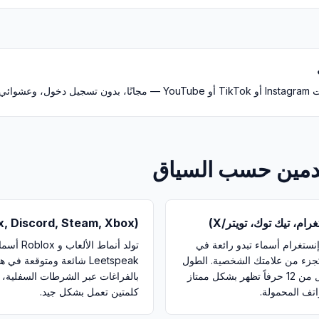
حقق منه.
دمين حسب السياق
م، تيك توك، تويتر/X)
x, Discord, Steam, Xbox)
لأنماط الجمالية (Aesthetic) وإنستغرام أسماء تبدو رائعة في
تولد أنماط
كجزء من علامتك الشخصية. الطول
Leetspeak شائعة ومتوقعة
القصير هو الأفضل — فالأسماء الأقل من 12 حرفاً تظهر بشكل ممتاز
بالفراغات عبر الشرطات السفلية، ل
تف المحمولة.
كلمتين تعمل بشكل جيد.