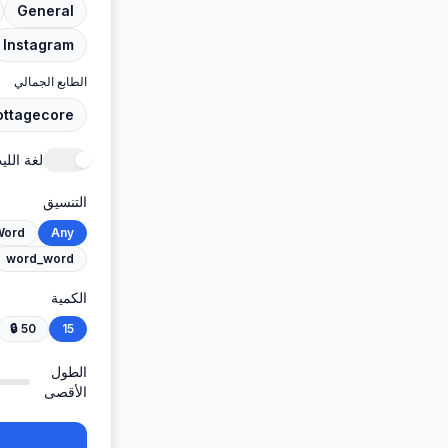
General
Instagram
الطابع الجمالي
ottagecore
لغة الليت (peak
التنسيق
Word
Any
word_word
الكمية
🔒
50
15
الطول
الأقصى