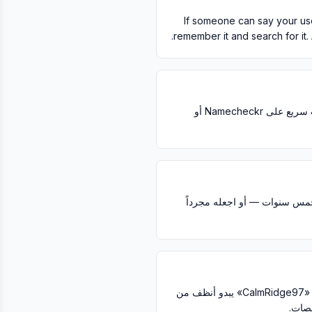
If someone can say your use
remember it and search for it. 
يؤدي استخدام نفس الاسم في كل مكان إلى تسهيل العثور عليك ويبني علامة شخصية موحدة. قم بإجراء بحث سريع على Namecheckr أو
 خمس سنوات — أو اجعله مجرداً
إذا كان اسمك المثالي مأخوذاً، أضف رقماً ذا معنى (سنة الميلاد، رقمك المفضل) بدلاً من رقم عشوائي. الاسم «CalmRidge97» يبدو أنظف من