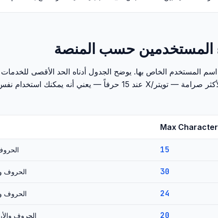
 المستخدمين حسب المنصة
 المستخدم الخاص بها. يوضح الجدول أدناه الحد الأقصى للخدمات ال
المستخدم الخاص بك ضمن القيد الأكثر صرامة — تويتر/X عند 15 حرفاً — يع
Max Character
15
الحروف
30
الحروف وا
24
الحروف وا
20
الحروف والأر