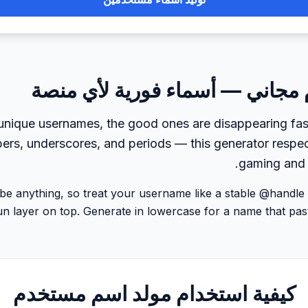
مجاني — أسماء فورية لأي منصة
nique usernames, the good ones are disappearing fast
bers, underscores, and periods — this generator respec
gaming and i
 be anything, so treat your username like a stable @handle
un layer on top. Generate in lowercase for a name that pastes
كيفية استخدام مولد اسم مستخدم