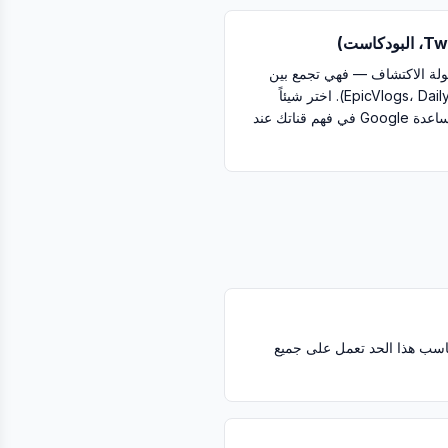
لة الاكتشاف — فهي تجمع بين
واصف مع اسم محتوى (مثل EpicVlogs، DailyHub). اختر شيئاً
يتوافق ولو تقريبياً مع موضوعك لمساعدة Google في فهم قناتك عند
. الأسماء التي تناسب هذا الحد تعمل على جميع