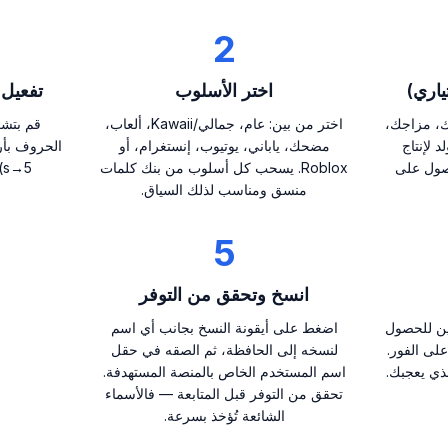
2
ياري)
اختر الأسلوب
تفعيل Leetspeak (اختيار
ك، مزاجك،
اختر من بين: عام، جمالي/Kawaii، ألعاب،
 لإنتاج
مضحك، ياباني، يوتيوب، إنستغرام، أو
حصول على
Roblox. يسحب كل أسلوب من بنك كلمات
s→5) لمظهر أكثر ملاءمة للاعبين.
منسق ومناسب لذلك السياق.
5
انسخ وتحقق من التوفر
ن للحصول
اضغط على أيقونة النسخ بجانب أي اسم
م على الفور.
لنسخه إلى الحافظة، ثم الصقه في حقل
ذي يعجبك.
اسم المستخدم الخاص بالمنصة المستهدفة.
تحقق من التوفر قبل المتابعة — فالأسماء
الشائعة تُؤخذ بسرعة.