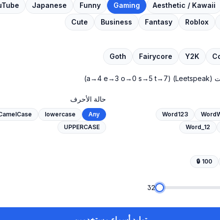
uTube
Japanese
Funny
Gaming
Aesthetic / Kawaii
Cute
Business
Fantasy
Roblox
Goth
Fairycore
Y2K
C
Leets)
(a→4 e→3 o→0 s→5 t→7)
حالة الأحرف
CamelCase
lowercase
Any
Word123
Word
UPPERCASE
Word_12
🔒
100
32
توليد أسماء مستخدمين