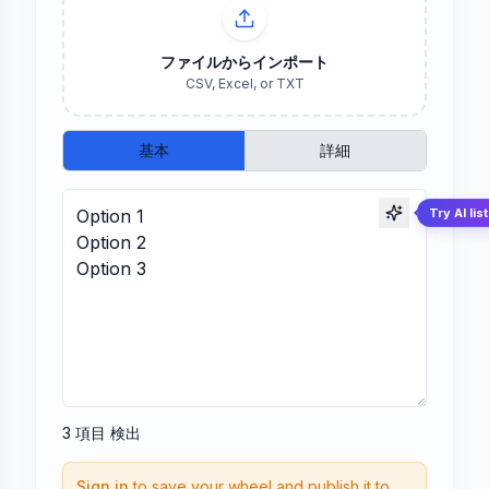
ファイルからインポート
CSV, Excel, or TXT
基本
詳細
Try AI lis
3
項目
検出
Sign in
to save your wheel and publish it to