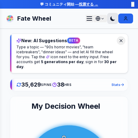
💬 コミュニティ開始 —
投票する →
✕
Fate Wheel
Sign I
New: AI Suggestions
BETA
Type a topic — "90s horror movies", "team
icebreakers", "dinner ideas" — and let AI fill the wheel
for you. Tap the
icon next to the entry input. Free
accounts get
5 generations per day
; sign in for
30 per
day
.
35,629
38
Stats
SPINS
HRS
My Decision Wheel