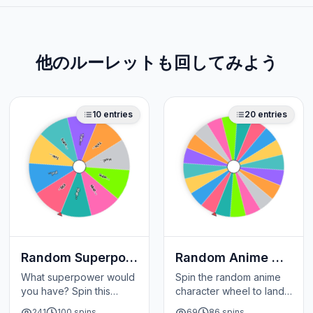
他のルーレットも回してみよう
10
entries
20
entries
Time…
Supe…
Tele…
Tele…
Heal…
Invi…
Supe…
Flig…
Mind…
Shap…
Random Superpower Picker Wheel
Random Anime Character Wheel
What superpower would
Spin the random anime
you have? Spin this
character wheel to land
random superpower
on a fan-favorite from
241
100
spins
69
86
spins