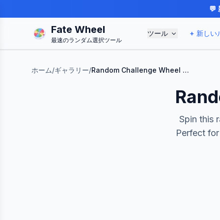

Fate Wheel
ツール
+ 新し
最速のランダム選択ツール
ホーム
/
ギャラリー
/
Random Challenge Wheel for TikTok
Rand
Spin this 
Perfect fo