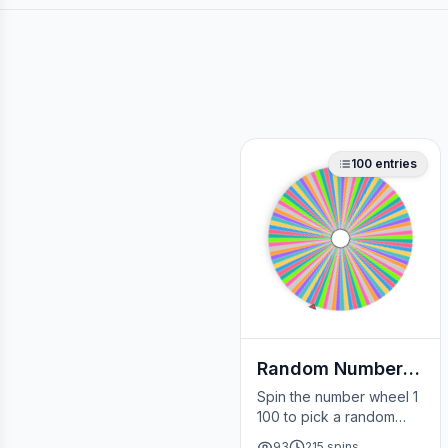
100
entries
Random Number Wheel 1 to 100
Spin the number wheel 1
100 to pick a random
whole number between 1
93
215
spins