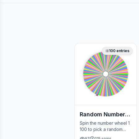
100
entries
Random Number Wheel 1 to 100
Spin the number wheel 1
100 to pick a random
whole number between 1
97
215
spins