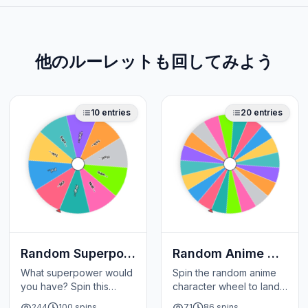
他のルーレットも回してみよう
10
entries
20
entries
Time…
Supe…
Tele…
Tele…
Heal…
Invi…
Supe…
Flig…
Mind…
Shap…
Random Superpower Picker Wheel
Random Anime Character Wheel
What superpower would
Spin the random anime
you have? Spin this
character wheel to land
random superpower
on a fan-favorite from
244
100
spins
71
86
spins