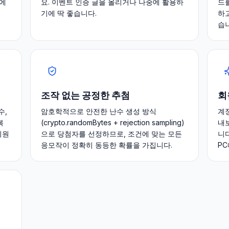
전에
요. 이벤트 인증 글을 올리거나 나중에 활용하
드
기에 딱 좋습니다.
하
습
조작 없는 공정한 추첨
회
수,
암호학적으로 안전한 난수 생성 방식
계
복
(crypto.randomBytes + rejection sampling)
내보
지원
으로 당첨자를 선정하므로, 조건에 맞는 모든
니
응모작이 정확히 동등한 확률을 가집니다.
P