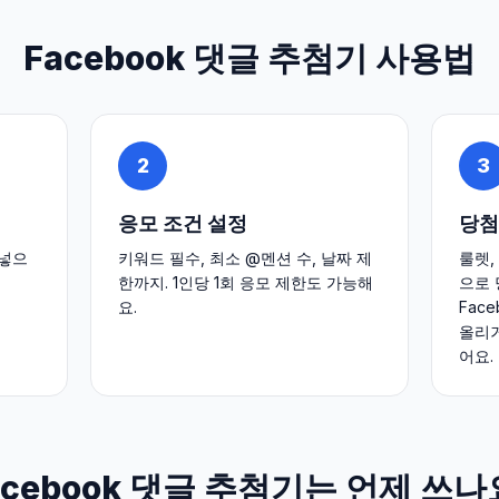
Facebook 댓글 추첨기 사용법
2
3
응모 조건 설정
당첨
 넣으
키워드 필수, 최소 @멘션 수, 날짜 제
룰렛,
한까지. 1인당 1회 응모 제한도 가능해
으로 
요.
Fac
올리거
어요.
acebook 댓글 추첨기는 언제 쓰나