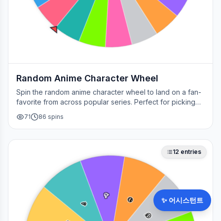
Random Anime Character Wheel
Spin the random anime character wheel to land on a fan-
favorite from across popular series. Perfect for picking
your next cosplay, choosing a character to draw, or
71
86
spins
deciding who to main in a fan debate.
12
entries
🥳
🎉
✨
어시스턴트
😎
💀