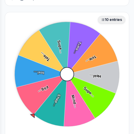
you need a fair number on the spot.
10
entries
Supe…
Time…
Tele…
Tele…
Invi…
Heal…
Flig…
Supe…
Shap…
Mind…