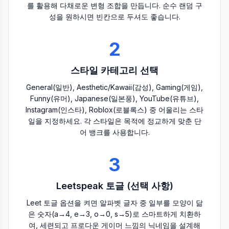
를 활용해 다채로운 변형 조합을 만듭니다. 순수 랜덤 구
성을 원하시면 빈칸으로 두셔도 좋습니다.
2
스타일 카테고리 선택
General(일반), Aesthetic/Kawaii(감성), Gaming(게임),
Funny(유머), Japanese(일본풍), YouTube(유튜브),
Instagram(인스타), Roblox(로블록스) 중 어울리는 스타
일을 지정하세요. 각 스타일은 목적에 정교하게 맞춘 단
어 뱅크를 사용합니다.
3
Leetspeak 토글 (선택 사항)
Leet 토글 옵션을 켜면 알파벳 글자 중 일부를 모양이 닮
은 숫자(a→4, e→3, o→0, s→5)로 스마트하게 치환하
여, 세련되고 프로다운 게이머 느낌의 닉네임을 설계해