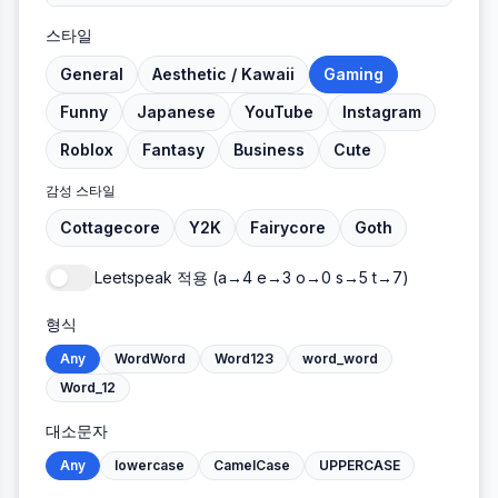
스타일
General
Aesthetic / Kawaii
Gaming
Funny
Japanese
YouTube
Instagram
Roblox
Fantasy
Business
Cute
감성 스타일
Cottagecore
Y2K
Fairycore
Goth
Leetspeak 적용
(a→4 e→3 o→0 s→5 t→7)
형식
Any
WordWord
Word123
word_word
Word_12
대소문자
Any
lowercase
CamelCase
UPPERCASE