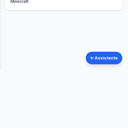
Minecraft.
✨
Assistente
©
2026
FateWheel.com.
Tutti i diritti riservati.
Prezzi
Chi siamo
Community
Contact
Privacy
Termini
Rimborsi
FAQ
Streamer Wheel
CommentPicker Alternative
Simpliers Alternative