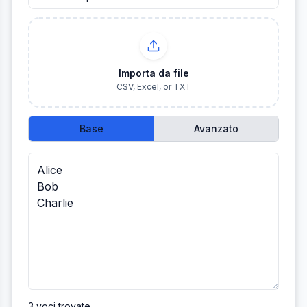
Importa da file
CSV, Excel, or TXT
Base
Avanzato
3
voci
trovate