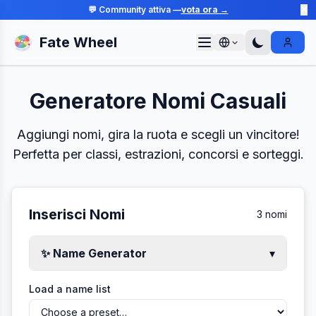
💬 Community attiva —
vota ora →
✕
Fate Wheel
Sign I
Generatore Nomi Casuali
Aggiungi nomi, gira la ruota e scegli un vincitore!
Perfetta per classi, estrazioni, concorsi e sorteggi.
Inserisci Nomi
3
nomi
✨ Name Generator
▾
Load a name list