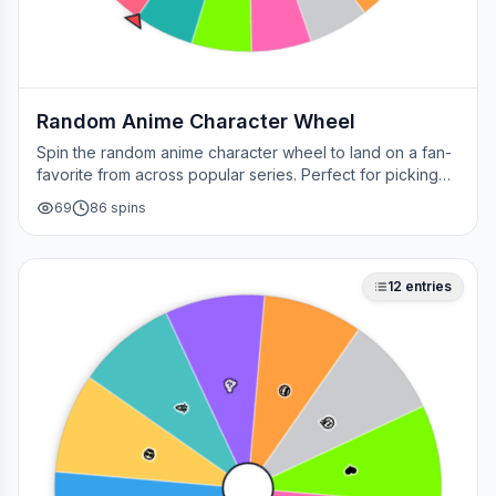
Random Anime Character Wheel
Spin the random anime character wheel to land on a fan-
favorite from across popular series. Perfect for picking
your next cosplay, choosing a character to draw, or
69
86
spins
deciding who to main in a fan debate.
12
entries
🥳
😎
🎉
🤔
💀
❤️
🔥