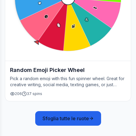
👀
😂
✨
🌈
🚀
Random Emoji Picker Wheel
Pick a random emoji with this fun spinner wheel. Great for
creative writing, social media, texting games, or just
adding a little fun to your day.
206
37
spins
Sfoglia tutte le ruote