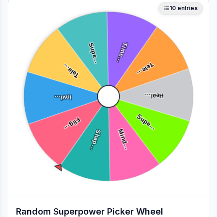
10
entries
Supe…
Time…
Tele…
Tele…
Invi…
Heal…
Flig…
Supe…
Shap…
Mind…
Random Superpower Picker Wheel