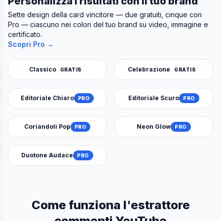
Personalizza i risultati con il tuo brand
Sette design della card vincitore — due gratuiti, cinque con
Pro — ciascuno nei colori del tuo brand su video, immagine e
certificato.
Scopri Pro →
Classico
Celebrazione
GRATIS
GRATIS
Editoriale Chiaro
Editoriale Scuro
PRO
PRO
Coriandoli Pop
Neon Glow
PRO
PRO
Duotone Audace
PRO
Come funziona l'estrattore
commenti YouTube