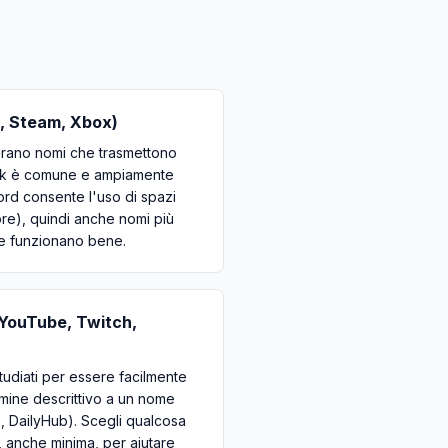
, Steam, Xbox)
nerano nomi che trasmettono
peak è comune e ampiamente
cord consente l'uso di spazi
core), quindi anche nomi più
le funzionano bene.
(YouTube, Twitch,
tudiati per essere facilmente
rmine descrittivo a un nome
s, DailyHub). Scegli qualcosa
, anche minima, per aiutare