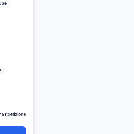
ube
e
a ripetizione