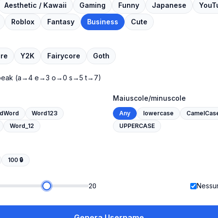
Aesthetic / Kawaii
Gaming
Funny
Japanese
YouT
Roblox
Fantasy
Business
Cute
re
Y2K
Fairycore
Goth
peak
(a→4 e→3 o→0 s→5 t→7)
Maiuscole/minuscole
dWord
Word123
Any
lowercase
CamelCas
Word_12
UPPERCASE
100
🔒
20
Nessun
Genera Username