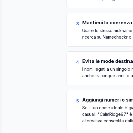
Mantieni la coerenza 
3
Usare lo stesso nickname 
ricerca su Namecheckr o st
Evita le mode destin
4
I nomi legati a un singol
anche tra cinque anni, o 
Aggiungi numeri o sim
5
Se il tuo nome ideale è gi
casuali. "CalmRidge97" è m
alternativa consentita dal