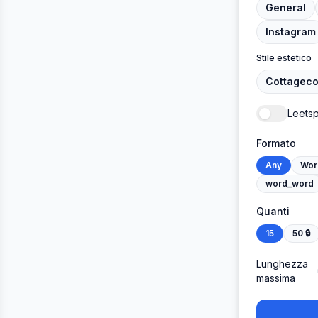
General
Instagram
Stile estetico
Cottageco
Leets
Formato
Any
Wor
word_word
Quanti
15
50
🔒
Lunghezza
massima