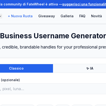
 la community di FateWheel è attiva —
suggerisci una funzionali
+ Nuova Ruota
Giveaway
Galleria
FAQ
Novità
Business Username Generato
, credible, brandable handles for your professional pre
Classico
✨ IA
 (opzionale)