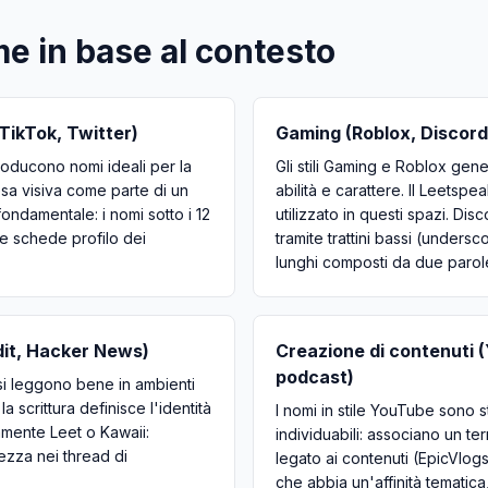
e in base al contesto
TikTok, Twitter)
Gaming (Roblox, Discord
producono nomi ideali per la
Gli stili Gaming e Roblox ge
resa visiva come parte di un
abilità e carattere. Il Leets
ondamentale: i nomi sotto i 12
utilizzato in questi spazi. Dis
lle schede profilo dei
tramite trattini bassi (unders
lunghi composti da due paro
it, Hacker News)
Creazione di contenuti 
podcast)
 si leggono bene in ambienti
a scrittura definisce l'identità
I nomi in stile YouTube sono s
vamente Leet o Kawaii:
individuabili: associano un te
ezza nei thread di
legato ai contenuti (EpicVlog
che abbia un'affinità tematica