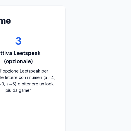
ame
3
ttiva Leetspeak
(opzionale)
a l'opzione Leetspeak per
e le lettere con i numeri (a→4,
0, s→5) e ottenere un look
più da gamer.