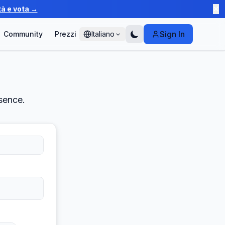
tà e vota →
✕
Sign In
Community
Prezzi
Italiano
r
sence.