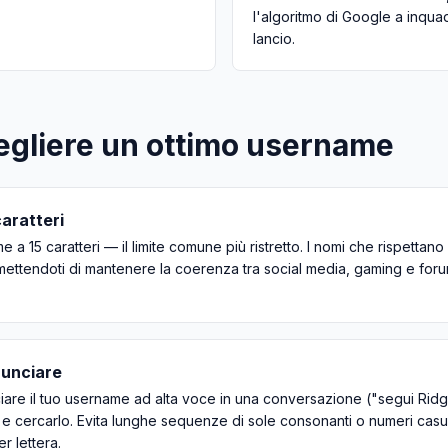
l'algoritmo di Google a inquad
lancio.
cegliere un ottimo username
caratteri
me a 15 caratteri — il limite comune più ristretto. I nomi che rispettan
 permettendoti di mantenere la coerenza tra social media, gaming e f
nunciare
are il tuo username ad alta voce in una conversazione ("segui Ridg
 e cercarlo. Evita lunghe sequenze di sole consonanti o numeri cas
er lettera.