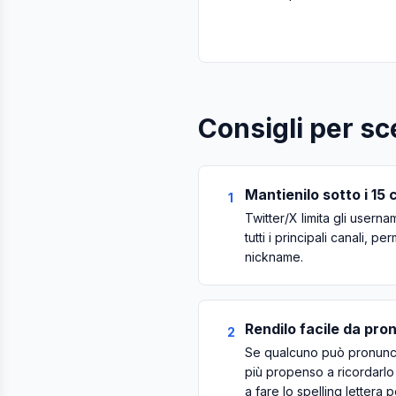
Consigli per s
Mantienilo sotto i 15 
1
Twitter/X limita gli userna
tutti i principali canali,
nickname.
Rendilo facile da pro
2
Se qualcuno può pronunci
più propenso a ricordarlo
a fare lo spelling lettera p