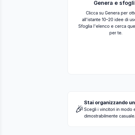
Genera e sfogl
Clicca su Genera per ot
all'istante 10–20 idee di u
Sfoglia l'elenco e cerca que
per te.
Stai organizzando u
🎉
Scegli i vincitori in mod
dimostrabilmente casuale