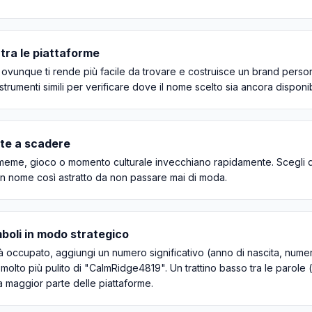
tra le piattaforme
ovunque ti rende più facile da trovare e costruisce un brand persona
rumenti simili per verificare dove il nome scelto sia ancora disponi
ate a scadere
o meme, gioco o momento culturale invecchiano rapidamente. Scegli 
un nome così astratto da non passare mai di moda.
boli in modo strategico
à occupato, aggiungi un numero significativo (anno di nascita, numer
olto più pulito di "CalmRidge4819". Un trattino basso tra le parole (
la maggior parte delle piattaforme.