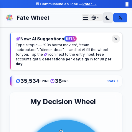
💬 Communauté en ligne —
voter →
✕
Fate Wheel
Sign I
New: AI Suggestions
BETA
Type a topic — "90s horror movies", "team
icebreakers", "dinner ideas" — and let AI fill the wheel
for you. Tap the
icon next to the entry input. Free
accounts get
5 generations per day
; sign in for
30 per
day
.
35,534
38
Stats
SPINS
HRS
My Decision Wheel