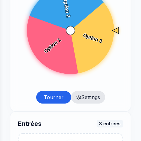
Tourner
Settings
Entrées
3
entrées