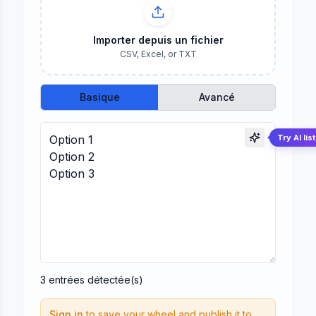
Importer depuis un fichier
CSV, Excel, or TXT
Basique
Avancé
Try AI lis
3
entrées
détectée(s)
Sign in
to save your wheel and publish it to