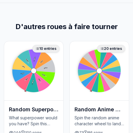
D'autres roues à faire tourner
10
entries
20
entries
Time…
Supe…
Tele…
Tele…
Heal…
Invi…
Supe…
Flig…
Mind…
Shap…
Random Superpower Picker Wheel
Random Anime Character Wheel
What superpower would
Spin the random anime
you have? Spin this
character wheel to land
random superpower
on a fan-favorite from
244
100
spins
71
86
spins