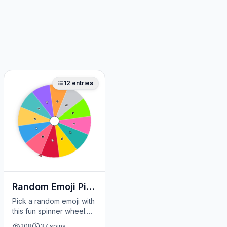
12
entries
😎
🥳
🤔
🎉
❤️
💀
👀
🔥
✨
😂
🚀
🌈
Random Emoji Picker Wheel
Pick a random emoji with
this fun spinner wheel.
Great for creative
208
37
spins