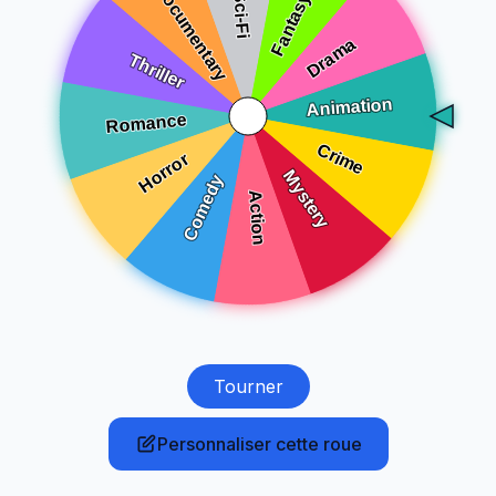
Tourner
Personnaliser cette roue